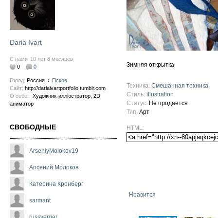
Daria Ivart
С нами
10 лет 8 месяцев
Зимняя открытка
0
0
Город:
Россия
›
Псков
Техника:
Смешанная техника
Сайт:
http://dariaivartportfolio.tumblr.com
Стиль:
illustration
О себе:
Художник-иллюстратор, 2D
Статус:
Не продается
аниматор
Тип:
Арт
СВОБОДНЫЕ
HTML:
ArseniyMolokov19
Арсений Молоков
Катерина Кронберг
Нравится
sarmant
russvergar