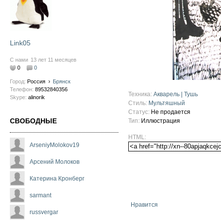
Link05
С нами
13 лет 11 месяцев
0
0
Город:
Россия
›
Брянск
Телефон:
89532840356
Техника:
Акварель | Тушь
Skype:
alinorik
Стиль:
Мультяшный
Статус:
Не продается
СВОБОДНЫЕ
Тип:
Иллюстрация
HTML:
ArseniyMolokov19
Арсений Молоков
Катерина Кронберг
sarmant
Нравится
russvergar