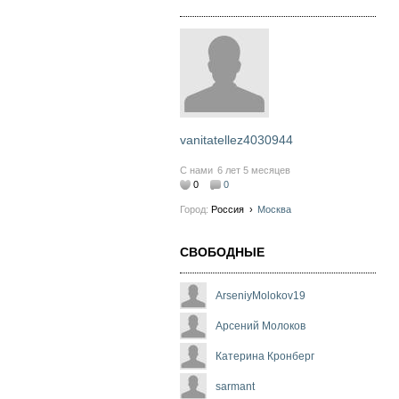
vanitatellez4030944
С нами
6 лет 5 месяцев
0
0
Город:
Россия
›
Москва
СВОБОДНЫЕ
ArseniyMolokov19
Арсений Молоков
Катерина Кронберг
sarmant