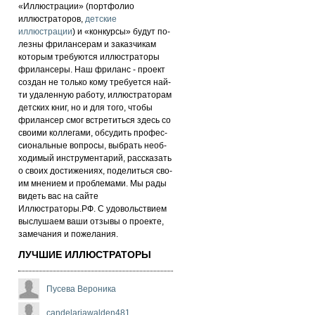
«Иллюстрации» (портфолио
иллюстраторов,
детские
иллюстрации
) и «кон­кур­сы» бу­дут по­
лез­ны фри­лан­се­рам и за­каз­чи­кам
которым требуются иллюстраторы
фрилансеры. Наш фри­ланс - про­ект
соз­дан не толь­ко кому требуется най­
ти уда­лен­ную ра­бо­ту, иллюстраторам
детских книг, но и для то­го, что­бы
фри­лан­сер смог встре­тить­ся здесь со
сво­ими кол­ле­га­ми, об­су­дить про­фес­
си­ональ­ные воп­ро­сы, выб­рать не­об­
хо­ди­мый инс­тру­мен­та­рий, расс­ка­зать
о сво­их дос­ти­же­ни­ях, по­де­лить­ся сво­
им мнением и проб­ле­ма­ми. Мы рады
ви­деть вас на сай­те
Иллюстраторы.РФ. С удо­воль­стви­ем
выс­лу­ша­ем ва­ши от­зы­вы о про­ек­те,
за­ме­ча­ни­я и по­же­ла­ни­я.
ЛУЧШИЕ ИЛЛЮСТРАТОРЫ
Пусева Вероника
candelariawalden481