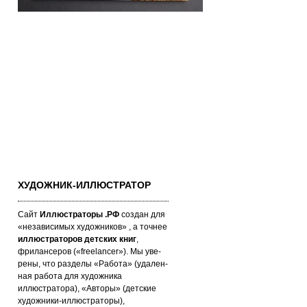
ХУДОЖНИК-ИЛЛЮСТРАТОР
Сайт
Иллюстраторы .РФ
создан для
«не­за­ви­си­мых ху­дож­ни­ков» , а точнее
иллюстраторов детских книг
,
фрилансеров («fre­elan­cer»). Мы уве­
ре­ны, что раз­де­лы «Работа» (уда­лен­
ная работа для художника
иллюстратора), «Авторы» (детские
художники-иллюстраторы),