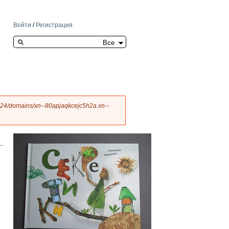
Войти
/
Регистрация
Search this site
24/domains/xn--80apjaqkcejc5h2a.xn--