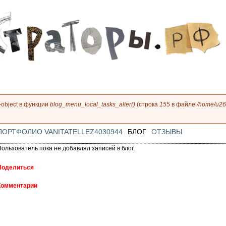
Перейти к
основному
содержанию
on-object в функции
blog_menu_local_tasks_alter()
(строка
155
в файле
/home/u26
е
ПОРТФОЛИО VANITATELLEZ4030944
БЛОГ
ОТЗЫВЫ
Пользователь пока не добавлял записей в блог.
Поделиться
Комментарии