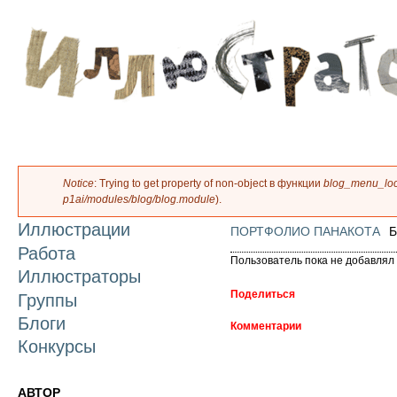
П
о
с
Notice
: Trying to get property of non-object в функции
blog_menu_loca
Сообщение об ошибке
p1ai/modules/blog/blog.module
).
Иллюстрации
ПОРТФОЛИО ПАНАКОТА
Работа
Пользователь пока не добавлял 
Иллюстраторы
Поделиться
Группы
Блоги
Комментарии
Конкурсы
АВТОР