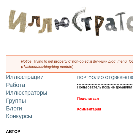
П
о
с
Notice
: Trying to get property of non-object в функции
blog_menu_loca
Сообщение об ошибке
p1ai/modules/blog/blog.module
).
Иллюстрации
ПОРТФОЛИО OTQBEBE6188
Работа
Пользователь пока не добавлял 
Иллюстраторы
Поделиться
Группы
Блоги
Комментарии
Конкурсы
АВТОР