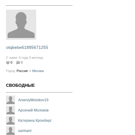
otqbebe61885671255
С нами
4 года 3 месяца
0
0
Город:
Россия
›
Москва
СВОБОДНЫЕ
ArseniyMolokov19
Арсений Молоков
Катерина Кронберг
sarmant