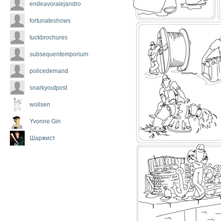
endeavoralejandro
fortunateshows
tuckbrochures
subsequentemporium
policedemand
snarkyoutpost
wollsen
Yvonne Gin
Шаржист