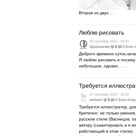
Вторая из двух ...
Люблю рисовать
30 сентября, 2013 - 03:03
Шушпанчик
0
0
Блог 
Доброго времени суток,чит
Я люблю рисовать и посему
небольшое, однако... ...
Требуется иллюстра
27 сентября, 2013 - 15:54
wollsen
0
0
Блог поль
Требуется иллюстратор, для
Критично: не только умение
русском стиле (Васнецов, п
автору (сымитировать и я мо
работающий в этом стиле)