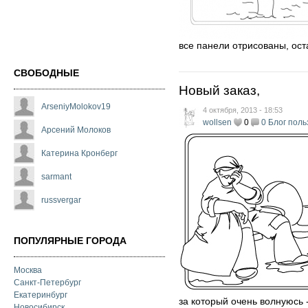
все панели отрисованы, остал
СВОБОДНЫЕ
Новый заказ,
ArseniyMolokov19
4 октября, 2013 - 18:53
wollsen
0
0
Блог поль
Арсений Молоков
Катерина Кронберг
sarmant
russvergar
ПОПУЛЯРНЫЕ ГОРОДА
Москва
Санкт-Петербург
Екатеринбург
за который очень волнуюсь -
Новосибирск