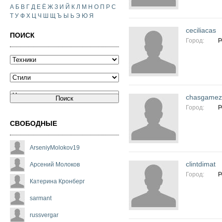
А
Б
В
Г
Д
Е
Ё
Ж
З
И
Й
К
Л
М
Н
О
П
Р
С
Т
У
Ф
Х
Ц
Ч
Ш
Щ
Ъ
Ы
Ь
Э
Ю
Я
ceciliacas
ПОИСК
Город:
Р
chasgamez
Город:
Р
СВОБОДНЫЕ
ArseniyMolokov19
clintdimat
Арсений Молоков
Город:
Р
Катерина Кронберг
sarmant
russvergar