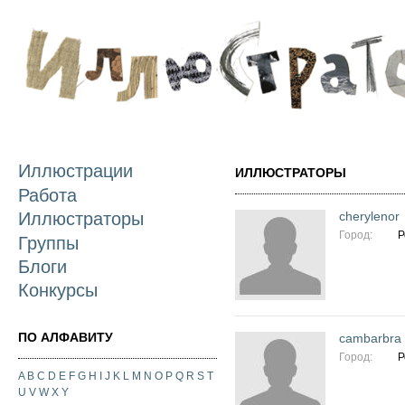
П
о
с
Иллюстрации
ИЛЛЮСТРАТОРЫ
Работа
cherylenor
Иллюстраторы
Город:
Р
Группы
Блоги
Конкурсы
ПО АЛФАВИТУ
cambarbra
Город:
Р
A
B
C
D
E
F
G
H
I
J
K
L
M
N
O
P
Q
R
S
T
U
V
W
X
Y