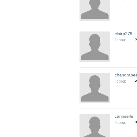
clairp279
Город:
Р
chandrabe
Город:
Р
carinselfe
Город:
Р