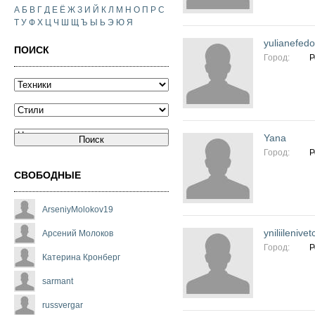
А
Б
В
Г
Д
Е
Ё
Ж
З
И
Й
К
Л
М
Н
О
П
Р
С
Т
У
Ф
Х
Ц
Ч
Ш
Щ
Ъ
Ы
Ь
Э
Ю
Я
yulianefed
ПОИСК
Город:
Р
Yana
Город:
Р
СВОБОДНЫЕ
ArseniyMolokov19
yniliilenivet
Арсений Молоков
Город:
Р
Катерина Кронберг
sarmant
russvergar