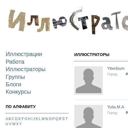
П
о
с
Иллюстрации
ИЛЛЮСТРАТОРЫ
Работа
Ytterbium
Иллюстраторы
Город:
Р
Группы
Блоги
Конкурсы
ПО АЛФАВИТУ
Yulia.M.A
Город:
Р
A
B
C
D
E
F
G
H
I
J
K
L
M
N
O
P
Q
R
S
T
U
V
W
X
Y