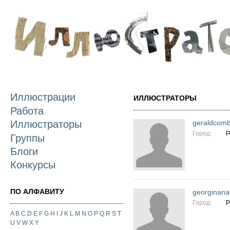
П
о
с
Иллюстрации
ИЛЛЮСТРАТОРЫ
Работа
geraldcom
Иллюстраторы
Город:
Р
Группы
Блоги
Конкурсы
ПО АЛФАВИТУ
georginan
Город:
Р
A
B
C
D
E
F
G
H
I
J
K
L
M
N
O
P
Q
R
S
T
U
V
W
X
Y