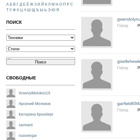
А
Б
В
Г
Д
Е
Ё
Ж
З
И
Й
К
Л
М
Н
О
П
Р
С
Т
У
Ф
Х
Ц
Ч
Ш
Щ
Ъ
Ы
Ь
Э
Ю
Я
gwendolyn
ПОИСК
Город:
Р
gisellehew
Город:
Р
СВОБОДНЫЕ
ArseniyMolokov19
garfield69
Арсений Молоков
Город:
Р
Катерина Кронберг
sarmant
russvergar