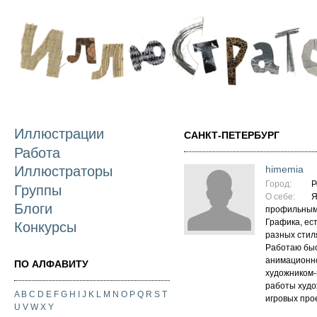
П
о
с
Иллюстрации
САНКТ-ПЕТЕРБУРГ
Работа
himemia
Иллюстраторы
Город:
Р
Группы
О себе:
Я
Блоги
профильным
Графика, ес
Конкурсы
разных стил
Работаю быс
анимационно
ПО АЛФАВИТУ
художником-
работы худо
A
B
C
D
E
F
G
H
I
J
K
L
M
N
O
P
Q
R
S
T
игровых про
U
V
W
X
Y