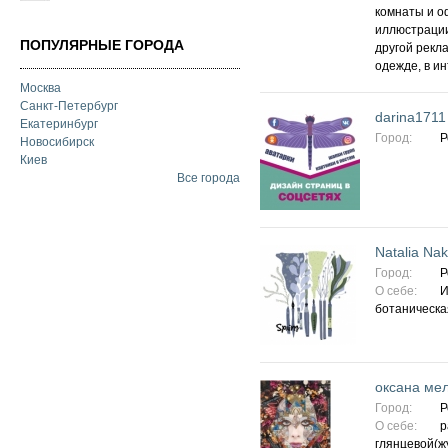
комнаты и о
иллюстрации 
ПОПУЛЯРНЫЕ ГОРОДА
другой рекл
одежде, в ин
Москва
Санкт-Петербург
darina1711
Екатеринбург
Город:
Р
Новосибирск
Киев
Все города
Natalia Na
Город:
Р
О себе:
И
ботаническа
оксана ме
Город:
Р
О себе:
р
глянцевой(ж