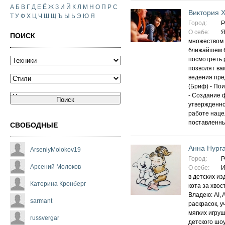
А
Б
В
Г
Д
Е
Ё
Ж
З
И
Й
К
Л
М
Н
О
П
Р
С
Виктория 
Т
У
Ф
Х
Ц
Ч
Ш
Щ
Ъ
Ы
Ь
Э
Ю
Я
Город:
Р
О себе:
Я
ПОИСК
множеством 
ближайшем 
посмотреть 
позволят ва
ведения пре
(Бриф) - По
- Создание 
утвержденно
работе наце
поставленны
СВОБОДНЫЕ
Анна Нург
ArseniyMolokov19
Город:
Р
Арсений Молоков
О себе:
И
в детских из
Катерина Кронберг
кота за хво
Владею: АI, 
sarmant
раскрасок, 
мягких игру
russvergar
детского шо