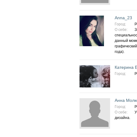
Аnna_23
Город:
Р
О себе:
З
специальнос
данный моме
графический
года).
Катерина 
Город:
Р
Анна Молк
Город:
Р
О себе:
У
дизайна.