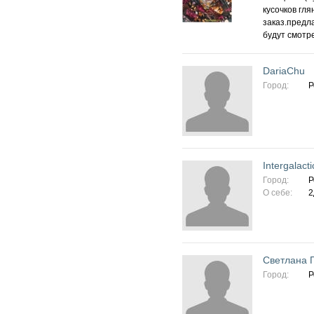
кусочков гл
заказ.предл
будут смотр
DariaChu
Город:
Р
Intergalacti
Город:
Р
О себе:
2
Светлана 
Город:
Р